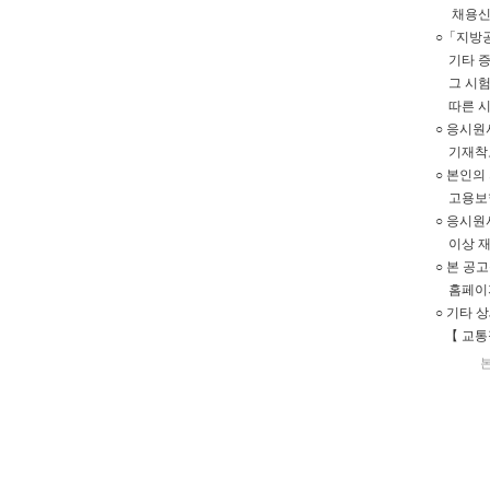
채용신체검
○「지방공
기타 증빙
그 시험을
따른 시험
○ 응시원
기재착오 
○ 본인의
고용보험 
○ 응시원
이상 재공
○ 본 공
홈페이지
○ 기타 
【 교통정책
본