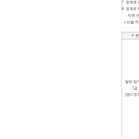
7. 징계
8. 징계
- 지역·연
○ 선발 
(기
구 분
일반 임
7
급
(
영
17
조