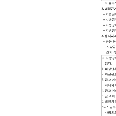
※ 근무기
2. 법령근
○ 지방공무
○ 지방공무
○ 지방공
○ 지방공
3. 응시자
○ 공통 
- 지방공
조치) 및
※ 지방공
없다.
1. 피성
2. 파산
3. 금고
지나지 
4. 금고
5. 금고
6. 법원
6의2. 
사람으로서