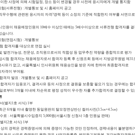
한 사정에 의해 시험일정, 장소 등이 변경될 경우 사전에 응시자에게 개별 통지함
험(서류전형) : 개별통보 및 시 홈페이지 공고
직무수행에 관련된 응시자의 자격?경력 등이 소정의 기준에 적합한지 여부를 서면으로
원이 채용예정인원의 10배수 이상인 때에는 5배수이상으로 서류전형 합격자를 결
습니다.
험(면접시험) : 개별통보
험 합격자를 대상으로 면접 실시
및 발전가능성, 전문성, 조직원으로서의 적합성 등 업무추진 역량을 종합적으로 평가
험 합격자는 채용예정자로서 합격자 등록 후 신원조회 등에서 지방공무원법 제31
 없고, 서울특별시 인사위원회 채용승인을 받은 자에 한하여 최종합격자로
이 부여됨.
합격자 발표 : 개별통보 및 시 홈페이지 공고
격자가 임용포기, 결격사유 등의 사정으로 결원을 보충할 필요가 있는 경우에는 합
터 3개월 이내에 차순위로 평정 성적이 우수한 자를 추가합격자로 결정할 수 있
류
(별지1호 서식) 1부
 최근 6개월 이내 촬영한 동일원판의 탈모정면상반신 컬러사진(3.5㎝×4.5㎝)
료 : 서울특별시수입증지 5,000원(서울시청 신청사 1층 민원실 판매)
별지2호 서식) 1부
 상의 경력은 경력증명서에 의해 증명이 가능한 것만 인정하며, 경력내용이 불분명하
등의 사유로 증명하지 못한 경우 사업자등록증, 법인등기부등본, 건강보험자격득실