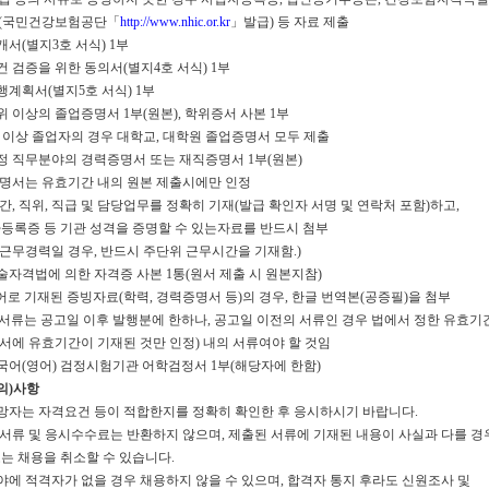
국민건강보험공단「
http://www.nhic.or.kr
」발급) 등 자료 제출
서(별지3호 서식) 1부
 검증을 위한 동의서(별지4호 서식) 1부
행계획서(별지5호 서식) 1부
 이상의 졸업증명서 1부(원본), 학위증서 사본 1부
 이상 졸업자의 경우 대학교, 대학원 졸업증명서 모두 제출
정 직무분야의 경력증명서 또는 재직증명서 1부(원본)
명서는 유효기간 내의 원본 제출시에만 인정
, 직위, 직급 및 담당업무를 정확히 기재(발급 확인자 서명 및 연락처 포함)하고,
증 등 기관 성격을 증명할 수 있는자료를 반드시 첨부
 근무경력일 경우, 반드시 주단위 근무시간을 기재함.)
술자격법에 의한 자격증 사본 1통(원서 제출 시 원본지참)
로 기재된 증빙자료(학력, 경력증명서 등)의 경우, 한글 번역본(공증필)을 첨부
서류는 공고일 이후 발행분에 한하나, 공고일 이전의 서류인 경우 법에서 정한 유효기
 유효기간이 기재된 것만 인정) 내의 서류여야 할 것임
국어(영어) 검정시험기관 어학검정서 1부(해당자에 한함)
유의)사항
망자는 자격요건 등이 적합한지를 정확히 확인한 후 응시하시기 바랍니다.
 서류 및 응시수수료는 반환하지 않으며, 제출된 서류에 기재된 내용이 사실과 다를 경
 채용을 취소할 수 있습니다.
야에 적격자가 없을 경우 채용하지 않을 수 있으며, 합격자 통지 후라도 신원조사 및