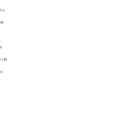
나,
영에
)
게
 1회
별시