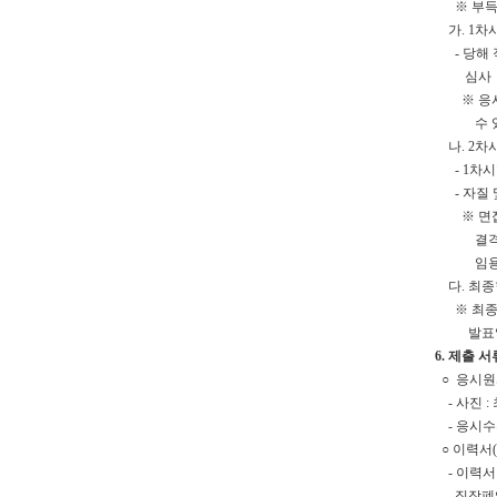
※ 부득이
가. 1차시
- 당해 
심사
※ 응시인
수 있
나. 2차시
- 1차시
- 자질 
※ 면접시
결격사유가
임용자격
다. 최종
※ 최종합
발표일로부
6. 제출 서
○ 응시원서
- 사진 :
- 응시수수
○ 이력서(
- 이력서
직장폐업 