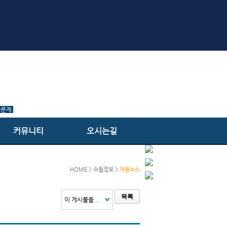
출문제
커뮤니티
오시는길
HOME > 수험정보 >
채용뉴스
목록
이 게시물을...