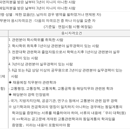
로 파면처분을 받은 날부터 5년이 지나지 아니한 사람
로 해임처분을 받은 날부터 3년이 지나지 아니한 사람
령·성별 : 제한 없음(단, 남자의 경우 병역을 필하였거나 면제된 자)
직무분야 응시자격요건 : 다음의 자격요건 중 하나 이상을 갖춘 자
준일 : 면접시험 시행 예정일)
응시자격요건
1.
관련분야 학사학위를 취득한 사람
2.
학사학위 취득후
1
년이상 관련분야 실무경력이 있는 사람
3.
전문대학 관련학과 졸업자등으로서 학력소지후
1
년이상 관련분야 실무
경력이 있는 사람
4. 3
년이상 관련분야 실무경력이 있는 사람
5. 8
급 또는
8
급 상당 이상의 공무원으로
2
년이상 관련분야 실무경력이 있는
기제
사람
◈
채용예정 직무분야 관련학과
1
항
)
-
교통행정
,
교통정책
,
교통계획
,
교통공학 등 해당직무와 관련된 학과
◈
해당분야 경력 인정범위
-
국가
,
지방자치단체
,
공공기관
,
연구소 등에서 교통분야 관련 업무 경력
※
상기학과와 전공학과의 명칭이 일치하지 아니하는 경우에는 동일계통의
학과임을 증명하는 서류를 제출하여야 하며
,
서류의 내용에
「
우리 대학
(
원
)
의
○○
학과는 공고문에 게재된 교통관련학과와 동일계통의 학과임을
증명함
」
이라는 내용이 포함되어야 함