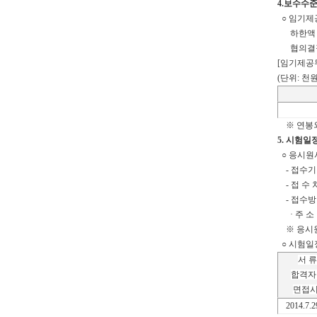
4.보수수
○ 임기제
하한액 책
협의결
[임기제공
(단위: 천원
※ 연봉외
5. 시험일
○ 응시원
- 접수기간
- 접 수 
- 접수방
· 주 소 
※ 응시원
○ 시험일
서 류
합격자
면접
2014.7.2