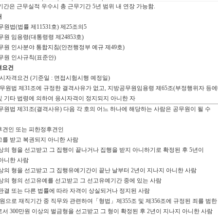
간은 근무실적 우수시 총 근무기간 5년 범위 내 연장 가능함.
거
원법(법률 제11531호) 제25조의5
원 임용령(대통령령 제24853호)
무원 인사분야 통합지침(안전행정부 예규 제49호)
무원 인사규칙(표준안)
격요건
응시자격요건 (기준일 : 면접시험시행 예정일)
무원법 제31조에 규정한 결격사유가 없고, 지방공무원임용령 제65조(부정행위자 등
 기타 법령에 의하여 응시자격이 정지되지 아니한 자
무원법 제31조(결격사유) 다음 각 호의 어느 하나에 해당하는 사람은 공무원이 될 수
년후견인 또는 피한정후견인
선고를 받고 복권되지 아니한 사람
 이상의 형을 선고받고 그 집행이 끝나거나 집행을 받지 아니하기로 확정된 후 5년이
아니한 사람
 이상의 형을 선고받고 그 집행유예기간이 끝난 날부터 2년이 지나지 아니한 사람
 이상의 형의 선고유예를 선고받고 그 선고유예기간 중에 있는 사람
의 판결 또는 다른 법률에 따라 자격이 상실되거나 정지된 사람
공무원으로 재직기간 중 직무와 관련하여「형법」제355조 및 제356조에 규정된 죄를 범한
 300만원 이상의 벌금형을 선고받고 그 형이 확정된 후 2년이 지나지 아니한 사람