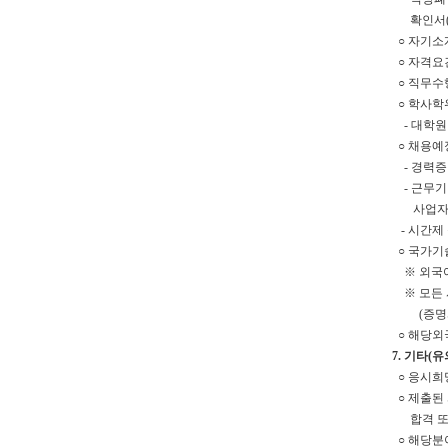
확인서(
○ 자기소개
○ 자격요건
○ 직무수
○ 학사학위
- 대학원
○ 채용예
- 경력증
- 근무기간
사업자등록
- 시간제
○ 국가기
※ 외국어
※ 모든 
(증명서에
○ 해당외
7. 기타(
○ 응시희
○ 제출된
합격 또는
○ 해당분