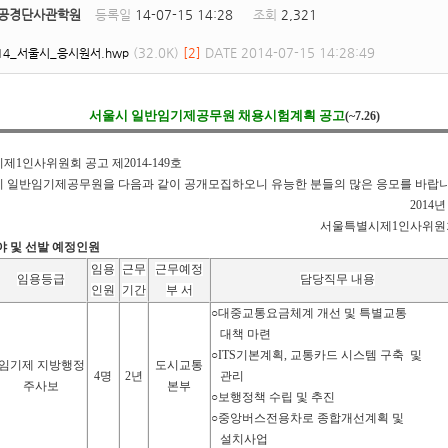
공경단사관학원
등록일
14-07-15 14:28
조회
2,321
(32.0K)
[2]
DATE 2014-07-15 14:28:49
714_서울시_응시원서.hwp
서울시 일반임기제공무원 채용시험계획 공고
(~7.26)
1인사위원회 공고 제2014-149호
 일반임기제공무원을 다음과 같이 공개모집하오니 유능한 분들의 많은 응모를 바랍니
2014년
서울특별시제1인사위원
분야 및 선발 예정인원
임용
근무
근무예정
임용등급
담당직무 내용
인원
기간
부 서
○
대중교통요금체계 개선 및 특별교통
대책 마련
○
ITS
기본계획
,
교통카드 시스템 구축 및
임기제 지방행정
도시교통
4
명
2
년
관리
주사보
본부
○
보행정책 수립 및 추진
○
중앙버스전용차로 종합개선계획 및
설치사업