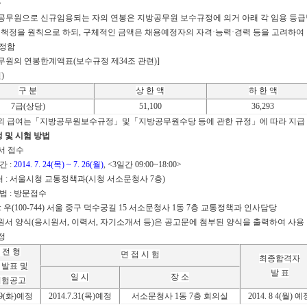
준
공무원으로 신규임용되는 자의 연봉은 지방공무원 보수규정에 의거 아래 각 임용 등급
정을 원칙으로 하되, 구체적인 금액은 채용예정자의 자격·능력·경력 등을 고려하여
정함
무원의 연봉한계액표(보수규정 제34조 관련)]
)
구 분
상 한 액
하 한 액
7
급
(
상당
)
51,100
36,293
 급여는「지방공무원보수규정」및「지방공무원수당 등에 관한 규정」에 따라 지급
정 및 시험 방법
서 접수
 :
2014. 7. 24(목) ~ 7. 26(월)
, <3일간 09:00~18:00>
처 : 서울시청 교통정책과(시청 서소문청사 7층)
법 : 방문접수
: 우(100-744) 서울 중구 덕수궁길 15 서소문청사 1동 7층 교통정책과 인사담당
서 양식(응시원서, 이력서, 자기소개서 등)은 공고문에 첨부된 양식을 출력하여 사용
정
 전 형
면 접 시 험
최종합격자
 발표 및
발 표
일 시
장 소
시험공고
9(
화
)
예정
2014.7.31(
목
)
예정
서소문청사
1
동
7
층 회의실
2014. 8 4(
월
)
예