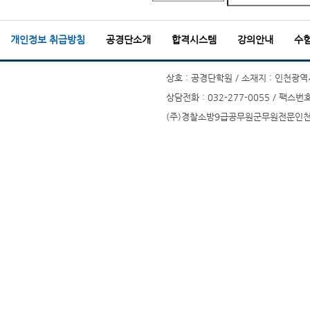
개인정보 취급방침
공경단소개
합격시스템
강의안내
수
상호 : 공경단학원 / 소재지 : 인천광역시
상담전화 : 032-277-0055 / 팩스번호
(주)경찰소방9급공무원군무원전문인천부평공경