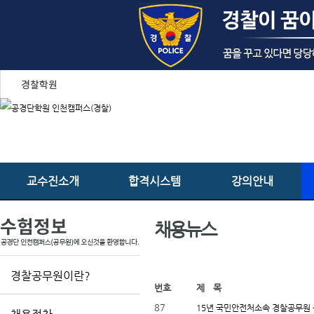
교수진소개
합격시스템
강의안내
채용뉴스
경찰공무원이란?
번호
제 목
87
15년 국민안전처소속 경찰공무원 