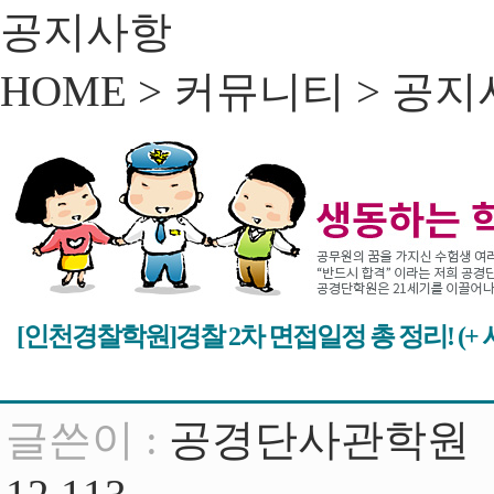
공지사항
HOME > 커뮤니티 >
공지
[인천경찰학원]경찰 2차 면접일정 총 정리! (+ 
글쓴이 :
공경단사관학원