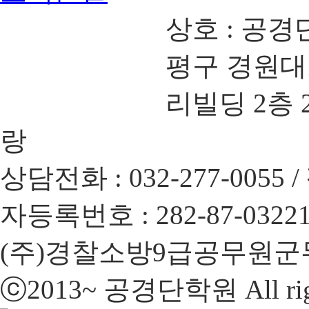
상호 : 공경
평구 경원대로 
리빌딩 2층 20
랑
상담전화 : 032-277-0055 /
자등록번호 : 282-87-0322
(주)경찰소방9급공무원군
ⓒ2013~ 공경단학원 All right