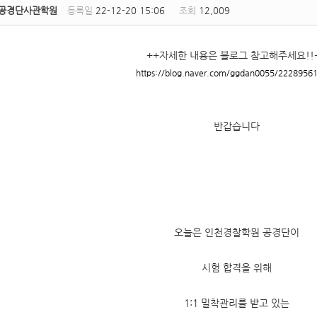
공경단사관학원
등록일
22-12-20 15:06
조회
12,009
++자세한 내용은 블로그 참고해주세요!!
https://blog.naver.com/ggdan0055/2228956
반갑습니다
오늘은 인천경찰학원 공경단이
시험 합격을 위해
1:1 밀착관리를 받고 있는