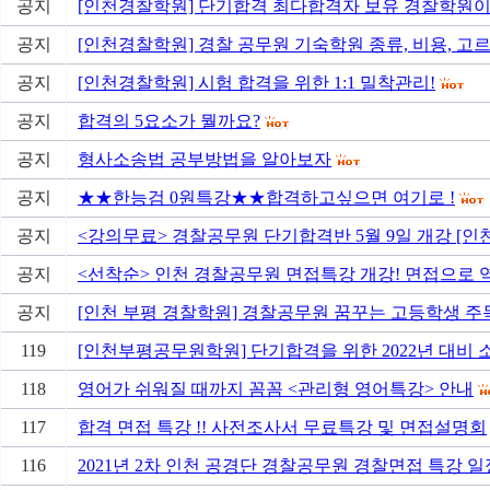
공지
[인천경찰학원] 단기합격 최다합격자 보유 경찰학원이
공지
[인천경찰학원] 경찰 공무원 기숙학원 종류, 비용, 고
공지
[인천경찰학원] 시험 합격을 위한 1:1 밀착관리!
공지
합격의 5요소가 뭘까요?
공지
형사소송법 공부방법을 알아보자
공지
★★한능검 0원특강★★합격하고싶으면 여기로 !
공지
<강의무료> 경찰공무원 단기합격반 5월 9일 개강 [인
공지
<선착순> 인천 경찰공무원 면접특강 개강! 면접으로 역전
공지
[인천 부평 경찰학원] 경찰공무원 꿈꾸는 고등학생 주목!!
119
[인천부평공무원학원] 단기합격을 위한 2022년 대비 소
118
영어가 쉬워질 때까지 꼼꼼 <관리형 영어특강> 안내
117
합격 면접 특강 !! 사전조사서 무료특강 및 면접설명회
116
2021년 2차 인천 공경단 경찰공무원 경찰면접 특강 일