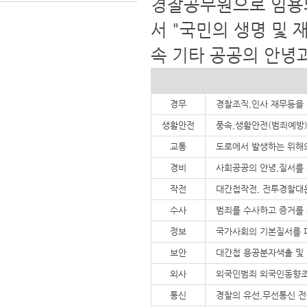
경찰공무원으로 임용
서 "국민의 생명 및 
속 기타 공공의 안녕
경무
경찰조직,인사 재무등을
생활안전
풍속,생활안전(범죄예방)
교통
도로에서 발생하는 위해
경비
사회공공의 안녕,질서를 
작전
대간첩작전, 전투경찰대
수사
범죄를 수사하고 증거를
정보
국가사회의 기본질서를 
보안
대간첩 용공분자색출 및
외사
외국인범죄 외국인동향조
통신
경찰의 유선,무선통신 