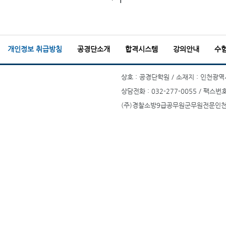
개인정보 취급방침
공경단소개
합격시스템
강의안내
수
상호 : 공경단학원 / 소재지 : 인천광역시
상담전화 : 032-277-0055 / 팩스번호
(주)경찰소방9급공무원군무원전문인천부평공경